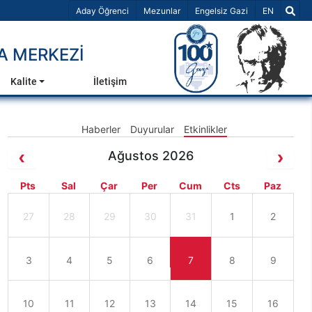
Dil Seçiniz 
Aday Öğrenci
Mezunlar
Engelsiz Gazi
EN
A MERKEZİ
Kalite
İletişim
Haberler
Duyurular
Etkinlikler
Ağustos 2026
Pts
Sal
Çar
Per
Cum
Cts
Paz
27
28
29
30
31
1
2
3
4
5
6
7
8
9
10
11
12
13
14
15
16